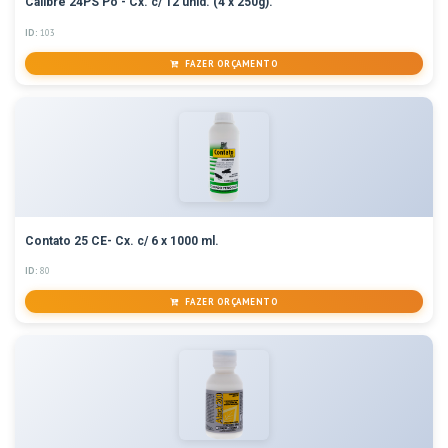
Calibre 24PS Pó - Cx. c/ 12 unid. (4 x 250g).
ID:
103
FAZER ORÇAMENTO
Contato 25 CE- Cx. c/ 6 x 1000 ml.
ID:
80
FAZER ORÇAMENTO