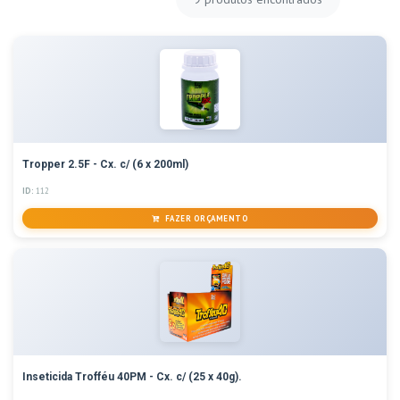
Tropper 2.5F - Cx. c/ (6 x 200ml)
ID:
112
FAZER ORÇAMENTO
Inseticida Trofféu 40PM - Cx. c/ (25 x 40g).