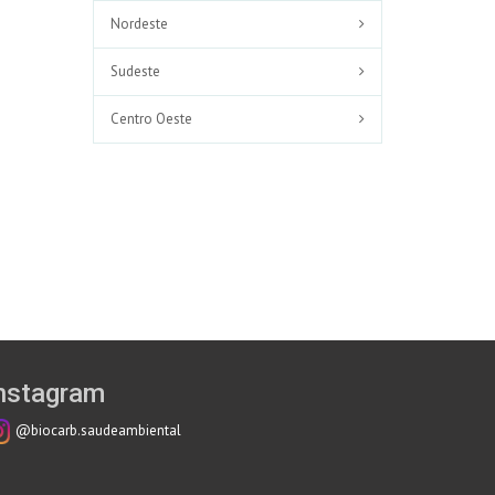
Nordeste
Sudeste
Centro Oeste
nstagram
@biocarb.saudeambiental